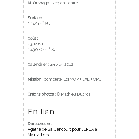
M. Ouvrage :
Région Centre
Surface :
3 145 m² SU
Coût :
4,5 M€ HT
1 430 €/m² SU
Calendrier :
livré en 2012
Mission :
complète, Loi MOP + EXE + OPC
Crédits photos :
© Mathieu Ducros
En lien
Dans ce site :
Agathe de Bailliencourt pour l’EREA à
Mainvilliers