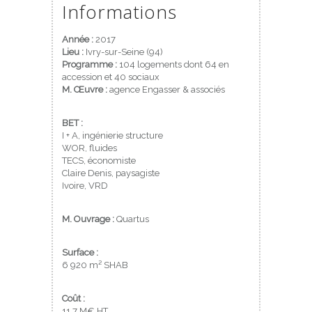
Informations
Année :
2017
Lieu :
Ivry-sur-Seine (94)
Programme :
104 logements dont 64 en
accession et 40 sociaux
M. Œuvre :
agence Engasser & associés
BET :
I + A, ingénierie structure
WOR, fluides
TECS, économiste
Claire Denis, paysagiste
Ivoire, VRD
M. Ouvrage :
Quartus
Surface :
6 920 m² SHAB
Coût :
11,7 M€ HT