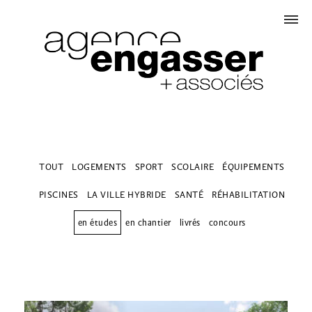
TOUT
LOGEMENTS
SPORT
SCOLAIRE
ÉQUIPEMENTS
PISCINES
LA VILLE HYBRIDE
SANTÉ
RÉHABILITATION
en études
en chantier
livrés
concours