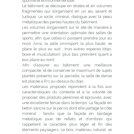
sportive et environnementale.
Le bâtiment se découpe en strates et en volumes
fragmentés qui s’organisent en un jeu savant et
ludique. Le socle, minéral, dialogue avec la peau
métallique des parties hautes du bâtiment.
Les volumes s’organisent sur le site de manière à
permettre une orientation optimale des salles de
sports, afin que celles-ci puissent prendre jour au
nord. Ainsi, la salle omnisport, la plus haute, se
place le plus au sud ; trois autres espaces (dojo,
boxe et musculation), plus bas, prennent quant à
eux place au nord.
Afin d’assurer au bâtiment une meilleure
compacité, et de conserver le maximum de sujets
plantés présents sur la parcelle, la salle de danse
est placée à R+1 au-dessus du dojo.
Les matériaux proposés répondent à la fois aux
caractéristiques du contexte et à la volonté de
proposer des produits pérennes et éprouvés, avec
une excellente tenue dans le temps. La façade en
béton s’ancre sur le parvis dont elle partage le côté
minéral ; tandis que la façade en bardage
métallique joue de reflets et d’ombres qui
rappellent le caractère plus léger et fin des
éléments paysagers. Le bois, matériau naturel, se