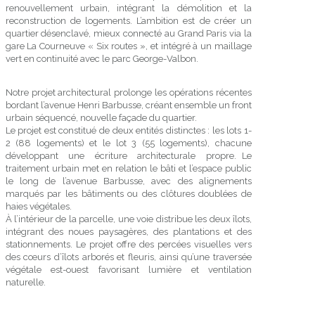
renouvellement urbain, intégrant la démolition et la
reconstruction de logements. L’ambition est de créer un
quartier désenclavé, mieux connecté au Grand Paris via la
gare La Courneuve « Six routes », et intégré à un maillage
vert en continuité avec le parc George-Valbon.
Notre projet architectural prolonge les opérations récentes
bordant l’avenue Henri Barbusse, créant ensemble un front
urbain séquencé, nouvelle façade du quartier.
Le projet est constitué de deux entités distinctes : les lots 1-
2 (88 logements) et le lot 3 (55 logements), chacune
développant une écriture architecturale propre. Le
traitement urbain met en relation le bâti et l’espace public
le long de l’avenue Barbusse, avec des alignements
marqués par les bâtiments ou des clôtures doublées de
haies végétales.
À l’intérieur de la parcelle, une voie distribue les deux îlots,
intégrant des noues paysagères, des plantations et des
stationnements. Le projet offre des percées visuelles vers
des cœurs d’îlots arborés et fleuris, ainsi qu’une traversée
végétale est-ouest favorisant lumière et ventilation
naturelle.