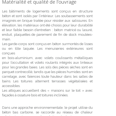
Matérialité et qualité de l’ouvrage
Les bâtiments de logements sont conçus en structure
béton et sont isolés par l’intérieur. Les soubassements sont
imaginés en brique traitée pour résister aux salissures. En
élévation, les matériaux ont été choisis pour leur durabilité
et leur faible besoin d’entretien : béton matricé ou lasuré,
enduit, plaquettes de parement de fin de stock moulées-
main.
Les garde-corps sont conçus en béton surmontés de lisses
ou en tôle laquée. Les menuiseries extérieures sont
conçues
en bois-aluminium, avec volets coulissants métalliques
pour l’occultation et volets roulants intégrés aux linteaux
pour les grandes baies. Les sols des pièces sèches sont en
parquet contrecollé, tandis que les pièces humides sont en
carrelage, avec faïences toute hauteur dans les salles de
bains. Les toitures alternent terrasses végétalisées et
accessibles.
Les attiques accueillent des « maisons sur le toit » avec
façades à ossature bois et toitures inclinées.
Dans une approche environnementale, le projet utilise du
béton bas carbone, se raccorde au réseau de chaleur