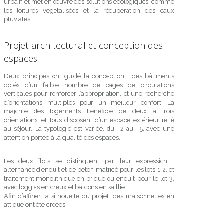
urbain et met en œuvre des solutions écologiques, comme
les toitures végétalisées et la récupération des eaux
pluviales.
Projet architectural et conception des
espaces
Deux principes ont guidé la conception : des bâtiments
dotés d’un faible nombre de cages de circulations
verticales pour renforcer l’appropriation, et une recherche
d’orientations multiples pour un meilleur confort. La
majorité des logements bénéficie de deux à trois
orientations, et tous disposent d’un espace extérieur relié
au séjour. La typologie est variée, du T2 au T5, avec une
attention portée à la qualité des espaces.
Les deux îlots se distinguent par leur expression :
alternance d’enduit et de béton matricé pour les lots 1-2, et
traitement monolithique en brique ou enduit pour le lot 3,
avec loggias en creux et balcons en saillie.
Afin d’affiner la silhouette du projet, des maisonnettes en
attique ont été créées.