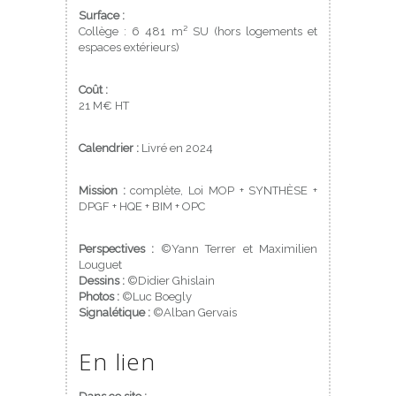
Surface :
Collège : 6 481 m² SU (hors logements et
espaces extérieurs)
Coût :
21 M€ HT
Calendrier :
Livré en 2024
Mission :
complète, Loi MOP + SYNTHÈSE +
DPGF + HQE + BIM + OPC
Perspectives :
©Yann Terrer et Maximilien
Louguet
Dessins :
©Didier Ghislain
Photos :
©Luc Boegly
Signalétique :
©Alban Gervais
En lien