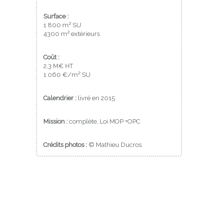
Surface :
1 800 m² SU
4300 m² extérieurs
Coût :
2,3 M€ HT
1 060 €/m² SU
Calendrier :
livré en 2015
Mission :
complète, Loi MOP +OPC
Crédits photos :
© Mathieu Ducros