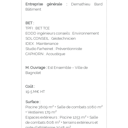
Entreprise générale :
Demathieu Bard
Bâtiment
BET :
TPFI
: BET TCE
EODD ingénieurs conseils
: Environnement
SOL CONSEIL : Géotechnicien
IDEX
: Maintenance
Studio
Farheinet : Préventionniste
CAPHORN
: Acoustique
M. Ouvrage :
Est Ensemble – Ville de
Bagnolet
Coût :
19.5 M€ HT
Surface :
Piscine 3809 m² + Salle de combats 1080 m²
+ Vestiaires 179 m²
Espaces extérieurs : Piscine 1253 m² + Salle
de combats 608 m² + terrains extérieurs et
piste d’athlétisme 3018 m².