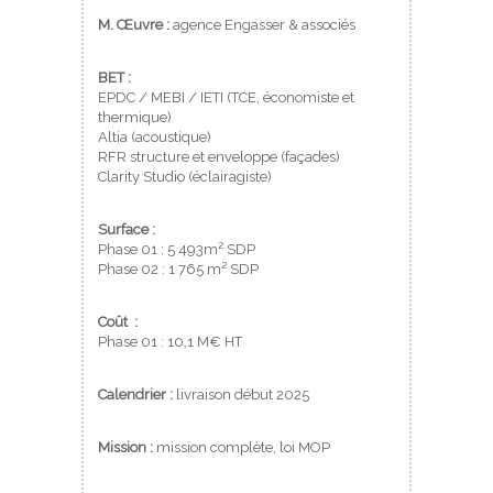
M. Œuvre :
agence Engasser & associés
BET :
EPDC / MEBI / IETI (TCE, économiste et
thermique)
Altia (acoustique)
RFR structure et enveloppe (façades)
Clarity Studio (éclairagiste)
Surface :
Phase 01 : 5 493m² SDP
Phase 02 : 1 765 m² SDP
Coût :
Phase 01 : 10,1 M€ HT
Calendrier :
livraison début 2025
Mission :
mission complète, loi MOP