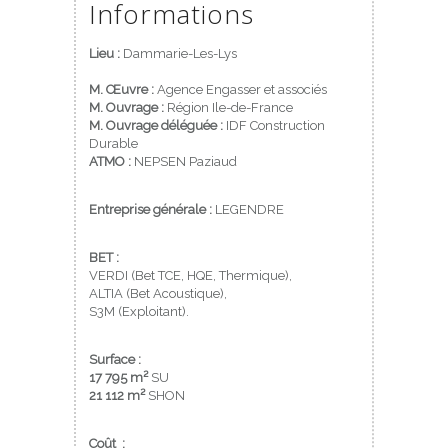
Informations
Lieu :
Dammarie-Les-Lys
M. Œuvre :
Agence Engasser et associés
M. Ouvrage :
Région Ile-de-France
M. Ouvrage déléguée :
IDF Construction
Durable
ATMO
:
NEPSEN Paziaud
Entreprise générale :
LEGENDRE
BET :
VERDI (Bet TCE, HQE, Thermique),
ALTIA (Bet Acoustique),
S3M (Exploitant).
Surface :
17 795 m²
SU
21 112 m²
SHON
Coût :