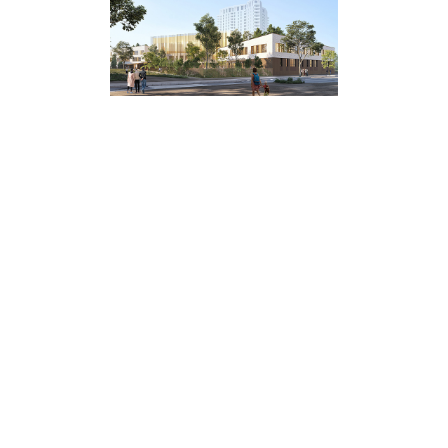
CLICHY-LA-GARENNE
ACCUEIL
·
concours
·
SCOLAIRE