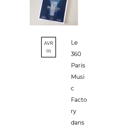
Le
AVR
01
360
Paris
Musi
c
Facto
ry
dans