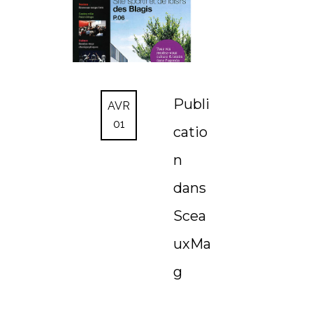
Publi
AVR
01
catio
n
dans
Scea
uxMa
g