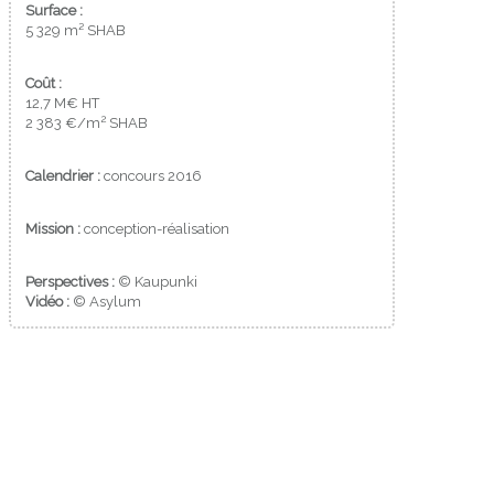
Surface :
5 329 m² SHAB
Coût :
12,7 M€ HT
2
2 383 €/m
SHAB
Calendrier :
concours 2016
Mission :
conception-réalisation
Perspectives :
© Kaupunki
Vidéo :
© Asylum