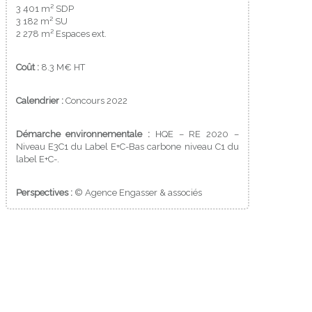
3 401 m² SDP
3 182 m² SU
2 278 m² Espaces ext.
Coût :
8.3 M€ HT
Calendrier :
Concours 2022
Démarche environnementale :
HQE – RE 2020 –
Niveau E3C1 du Label E+C-Bas carbone niveau C1 du
label E+C-.
Perspectives :
© Agence Engasser & associés