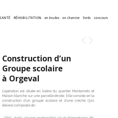
SANTÉ
RÉHABILITATION
en études
en chantier
livrés
concours
Construction d’un
Groupe scolaire
à
Orgeval
L’opération est située en lisière du quartier Montamets et
Maison blanche sur une parcelle étroite. Elle consiste en la
construction d’un groupe scolaire et d’une crèche (310
élèves) composés de :
• RDC : halls, classes maternelles (4) et élémentaires (6),