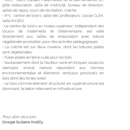
pôle restauration, salle de motricité, bureau de direction,
salles de repos, cours de récréation, crèche.
• R+1 : centre de loisirs, salle des professeurs, classe CLSH,
salle RASED.
• Le centre de loisirs au niveau supérieur, indépendant des
locaux de maternelle et d’élémentaire, est relié
directement aux salles de restauration avec toiture
végétalisée accessible, pour des activités pédagogiques.
• La crèche est sur deux niveaux, dont les toitures plates
sont végétalisées.
• Tuiles plates en terre cuite pour les toits.
• Soubassement dont la hauteur varie en briques issues du
réemploi, enduit naturel répondant aux normes
environnementales et éléments verticaux ponctuels en
bois dont des brises soleil.
• Le bois comme élément structurel en superstructure est
dominant, le béton intervient en infrastructure.
Pour aller plus loin :
Groupe Scolaire Andilly