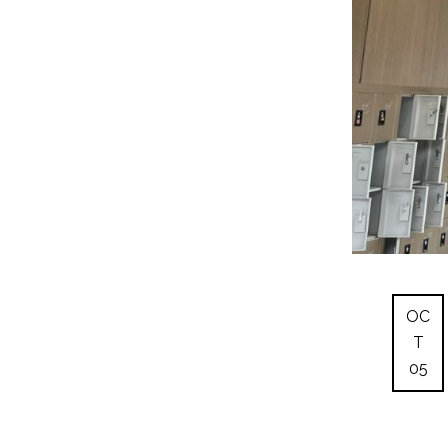
OC
T
05