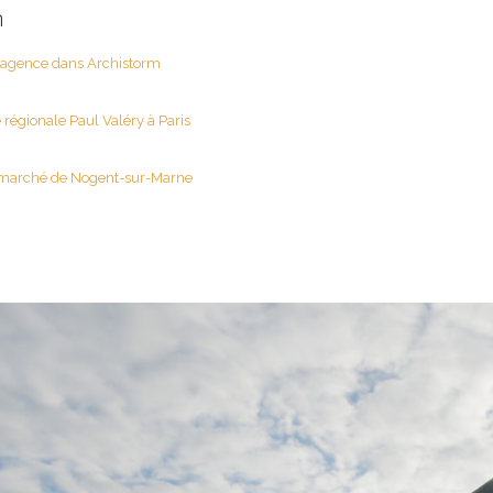
n
d’agence dans Archistorm
e régionale Paul Valéry à Paris
 marché de Nogent-sur-Marne