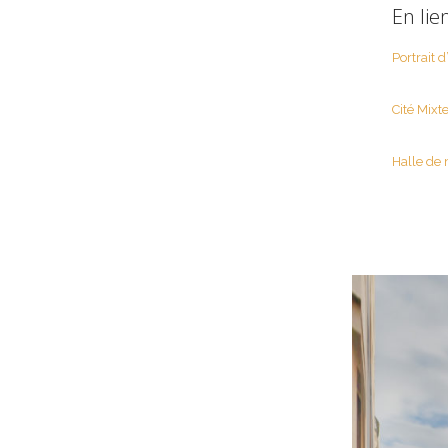
En lie
Portrait 
Cité Mixt
Halle de